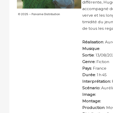
différente, Hug
accompagné de 
© 2025 – Paname Distribution
verve et les lon
timidité du jeu
de tous les reg
Réalisation
: Aur
Musique
:
Sortie
: 13/08/20
Genre:
Fiction
Pays
: France
Durée
: 1 h 45
Interprétation:
Scénario:
Auréli
Image:
Montage:
Production
: Mo