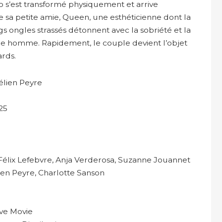
o s’est transformé physiquement et arrive
sa petite amie, Queen, une esthéticienne dont la
gs ongles strassés détonnent avec la sobriété et la
ne homme. Rapidement, le couple devient l’objet
ards.
élien Peyre
25
Félix Lefebvre, Anja Verderosa, Suzanne Jouannet
en Peyre, Charlotte Sanson
ve Movie