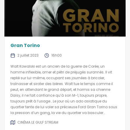
Gran Torino
2 juillet 2023
16h00
Walt Kowalski est un ancien de la guerre de Corée, un
homme inflexible, amer et pétri de préjugés surannés. Il vit
replié sur lui-même, occupant ses journées à bricoler,
traînasser et siroter des bières. Walt tue le temps comme il
peut, en attendant le grand départ, et hormis sa chienne
Daisy, il ne fait confiance qu’à son M-1, toujours propre,
toujours prêt à l’usage… Le jour où un ado asiatique du
quartier tente de lui voler sa précieuse Ford Gran Torino sous
la pression d’un gang, la vie du quartier va basculer…
CINÉMA LE GULF STREAM