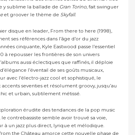
le y sublime la ballade de
Gran Torino
, fait swinguer
se
et groover le thème de
Skyfall
.
er disque en leader, From there to here (1998),
ent ses références dans l’âge d’or du jazz
années cinquante, Kyle Eastwood passe l’essentiel
 à repousser les frontières de son univers
d’albums aussi éclectiques que raffinés, il déploie
 d’élégance l’éventail de ses goûts musicaux,
our avec l’électro-jazz cool et sophistiqué, le
 accents seventies et résolument groovy, jusqu’au
chic et urbain, subtilement métissé.
xploration érudite des tendances de la pop music
le contrebassiste semble avoir trouvé sa voie,
r à un jazz plus direct, lyrique et mélodique.
from the Château amorce cette nouvelle phase de