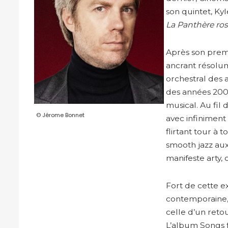
son quintet, Ky
La Panthère ro
Après son premi
ancrant résolum
orchestral des 
des années 2000
musical. Au fil 
© Jérome Bonnet
avec infiniment
flirtant tour à t
smooth jazz aux
manifeste arty, 
Fort de cette e
contemporaine, 
celle d’un retou
L’album Songs 