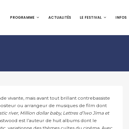
PROGRAMME
ACTUALITÉS
LE FESTIVAL
INFOS
de vivante, mais avant tout brillant contrebassiste
positeur ou arrangeur de musiques de film dont
tic river, Million dollar baby, Lettres d’Iwo Jima et
Eastwood est l’auteur de huit albums dont le
tic, variationne des thèmes cultes du cinéma. Avec