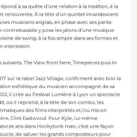
 répond à sa quête d’une relation à la tradition, à la
 et renouvelée. À la tête d’un quintet incandescent
es musiciens anglais, en phase avec ses partis-
le contrebassiste y pose les jalons d’une musique
leine de swing, à la fois simple dans ses formes et
on expression.
s suivants, The View from here, Timepieces puis In
17 sur le label Jazz Village, confirment avec brio la
tation esthétique du musicien accompagné de sa
022, il crée au Festival Lumière à Lyon un spectacle
t, où il reprend, à la tête de son combo, les
ématiques des films interprétés et / ou mis en
ère, Clint Eastwood. Pour Kyle, lui-même
torze ans dans Honkytonk man, c’est une façon
oucle, de saluer les grands compositeurs pour