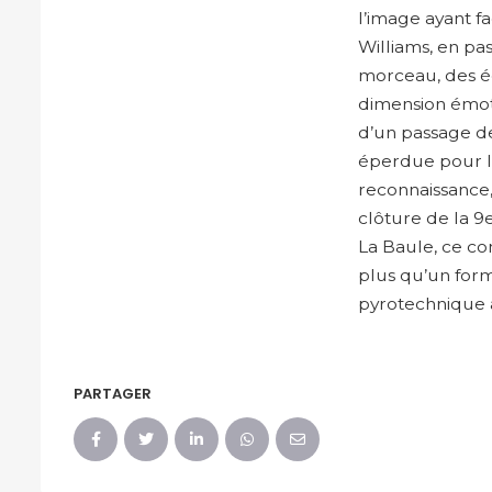
l’image ayant f
Williams, en pa
morceau, des éc
dimension émot
d’un passage de 
éperdue pour le 
reconnaissance,
clôture de la 9
La Baule, ce c
plus qu’un for
pyrotechnique 
PARTAGER