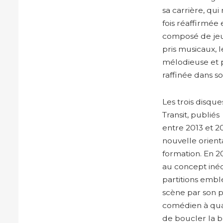
sa carrière, qui
fois réaffirmée
composé de jeun
pris musicaux, 
mélodieuse et p
raffinée dans s
Les trois disque
Transit, publiés
entre 2013 et 20
nouvelle orien
formation. En 2
au concept inédi
partitions embl
scène par son p
comédien à qua
de boucler la b