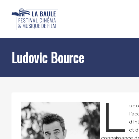
Ludovic Bource
L
udov
l’ac
d’in
et d
connaissance de