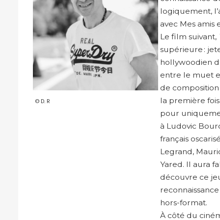
logiquement, l
avec Mes amis e
Le film suivant,
supérieure : je
hollywoodien de
entre le muet e
de composition i
la première fo
© D. R
pour uniquemen
à Ludovic Bourc
français oscari
Legrand, Mauric
Yared. Il aura 
découvre ce je
reconnaissance 
hors-format.
À côté du ciné