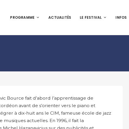
PROGRAMME
ACTUALITÉS
LE FESTIVAL
INFOS
ic Bource fait d’abord l’apprentissage de
cordéon avant de s’orienter vers le piano et
tégrer à dix-huit ans le CIM, fameuse école de jazz
e musiques actuelles. En 1996, il fait la
 Michel Hazanavicius sur des publicités et,