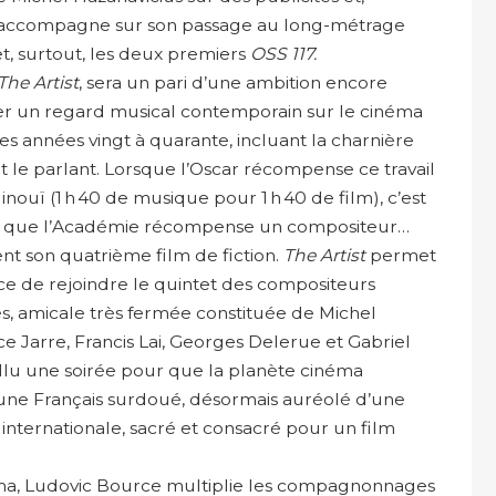
’accompagne sur son passage au long-métrage
t, surtout, les deux premiers
OSS 117.
The Artist
, sera un pari d’une ambition encore
ter un regard musical contemporain sur le cinéma
s années vingt à quarante, incluant la charnière
t le parlant. Lorsque l’Oscar récompense ce travail
nouï (1 h 40 de musique pour 1 h 40 de film), c’est
is que l’Académie récompense un compositeur…
t son quatrième film de fiction.
The Artist
permet
e de rejoindre le quintet des compositeurs
sés, amicale très fermée constituée de Michel
e Jarre, Francis Lai, Georges Delerue et Gabriel
fallu une soirée pour que la planète cinéma
une Français surdoué, désormais auréolé d’une
internationale, sacré et consacré pour un film
ma, Ludovic Bource multiplie les compagnonnages